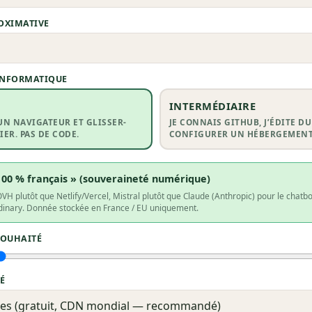
OXIMATIVE
 INFORMATIQUE
INTERMÉDIAIRE
 UN NAVIGATEUR ET GLISSER-
JE CONNAIS GITHUB, J’ÉDITE DU
ER. PAS DE CODE.
CONFIGURER UN HÉBERGEMENT
100 % français » (souveraineté numérique)
plutôt que Netlify/Vercel, Mistral plutôt que Claude (Anthropic) pour le chatbo
udinary. Donnée stockée en France / EU uniquement.
SOUHAITÉ
É